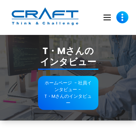
コ
ン
テ
ン
ツ
Think and Challenge
へ
ス
T・Mさんの
キ
ッ
インタビュー
プ
ホームページ
-
社員イ
ンタビュー
-
T・Mさんのインタビュ
ー