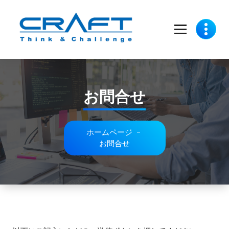
コ
ン
テ
ン
ツ
Think and Challenge
へ
ス
キ
お問合せ
ッ
プ
ホームページ
-
お問合せ