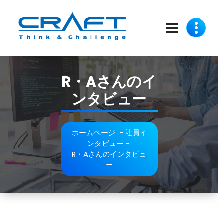
コ
ン
テ
ン
ツ
Think and Challenge
へ
ス
R・Aさんのイ
キ
ッ
ンタビュー
プ
ホームページ
-
社員イ
ンタビュー
-
R・Aさんのインタビュ
ー