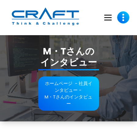
コ
ン
テ
ン
ツ
Think and Challenge
へ
ス
M・Tさんの
キ
ッ
インタビュー
プ
ホームページ
-
社員イ
ンタビュー
-
M・Tさんのインタビュ
ー